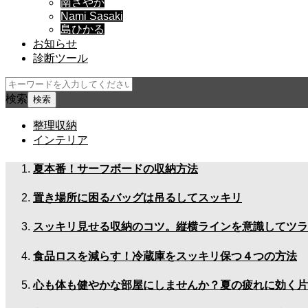
南さやか
Nami Sasaki
島ひかる
お知らせ
診断ツール
検索
整理収納
インテリア
夏本番！サーフボードの収納方法
置き場所に困るバッグは吊るしてスッキリ
スッキリ見せる収納のコツ。縦横ラインを意識してツラ
食品ロスを減らす！冷蔵庫をスッキリ保つ４つの方法
心も体も健やかな部屋にしませんか？夏の疲れに効く片