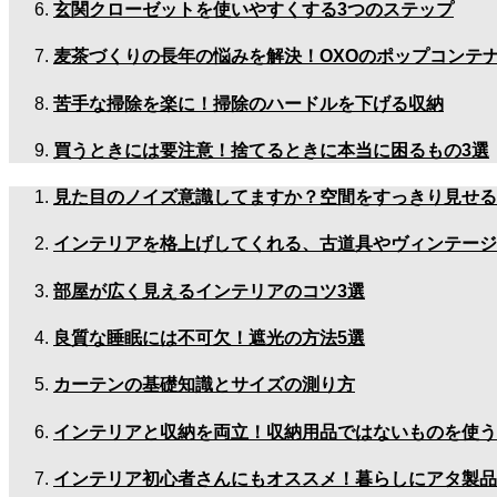
玄関クローゼットを使いやすくする3つのステップ
麦茶づくりの長年の悩みを解決！OXOのポップコンテ
苦手な掃除を楽に！掃除のハードルを下げる収納
買うときには要注意！捨てるときに本当に困るもの3選
見た目のノイズ意識してますか？空間をすっきり見せる
インテリアを格上げしてくれる、古道具やヴィンテージ
部屋が広く見えるインテリアのコツ3選
良質な睡眠には不可欠！遮光の方法5選
カーテンの基礎知識とサイズの測り方
インテリアと収納を両立！収納用品ではないものを使う
インテリア初心者さんにもオススメ！暮らしにアタ製品