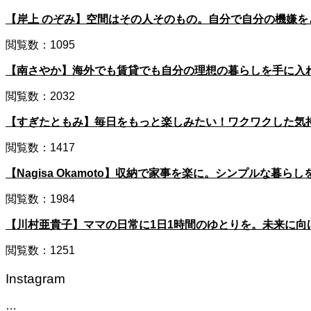
【岸上 のぞみ】空間はその人そのもの。自分で自分の機嫌
閲覧数：1095
【南さやか】海外でも賃貸でも自分の理想の暮らしを手に入
閲覧数：2032
【すぎたともみ】毎日をもっと楽しみたい！ワクワクした気
閲覧数：1417
【Nagisa Okamoto】収納で家事を楽に。シンプルな暮
閲覧数：1984
【川村亜貴子】ママの日常に1日1時間のゆとりを。未来に向
閲覧数：1251
Instagram
…