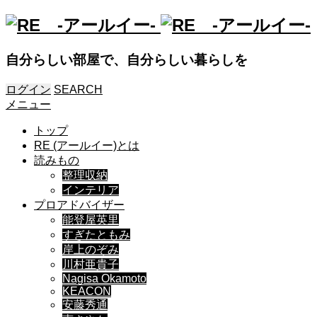
自分らしい部屋で、自分らしい暮らしを
ログイン
SEARCH
メニュー
トップ
RE (アールイー)とは
読みもの
整理収納
インテリア
プロアドバイザー
能登屋英里
すぎたともみ
岸上のぞみ
川村亜貴子
Nagisa Okamoto
KEACON
安藤秀通