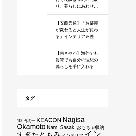
り。暮らしにあわせた
家づくりを応援しま
す。
【安藤秀通】「お部屋
が変わると人生が変わ
る」インテリア＆整理
収納で心地よい暮らし
を実現しましょう
【南さやか】海外でも
賃貸でも自分の理想の
暮らしを手に入れる、
ミニマルな暮らしを一
緒に目指しませんか？
タグ
Nagisa
KEACON
100円均一
Okamoto
Nami Sasaki
おもちゃ収納
イン
すぎたともみ
インテリア