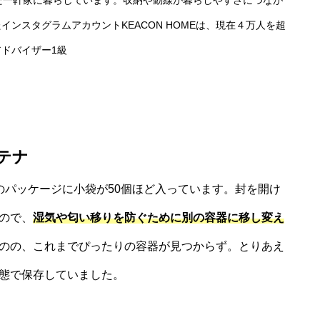
た一軒家に暮らしています。収納や動線が暮らしやすさにつなが
ンスタグラムアカウントKEACON HOMEは、現在４万人を超
ドバイザー1級
テナ
のパッケージに小袋が50個ほど入っています。封を開け
ので、
湿気や匂い移りを防ぐために別の容器に移し変え
のの、これまでぴったりの容器が見つからず。とりあえ
態で保存していました。