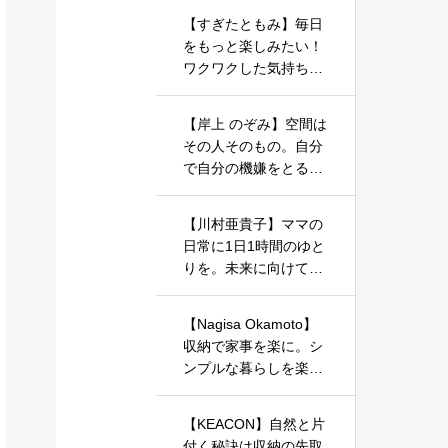
【すぎたともみ】毎日
をもっと楽しみたい！
ワクワクした気持ちで
暮らしを整えるお手伝
いをしています
【岸上 のぞみ】空間は
その人そのもの。自分
で自分の機嫌をとるた
めの一歩を、お片づけ
やインテリアで始めま
【川村亜貴子】ママの
しょう。
日常に1日1時間のゆと
りを。未来に向けての
お片づけ、始めてみま
せんか？
【Nagisa Okamoto】
収納で家事を楽に。シ
ンプルな暮らしを楽し
むアイデアをお届けし
ます。
【KEACON】自然と片
付く秘訣は収納の先取