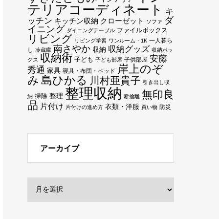
テリアコーディネート
キ
ダ
ッチン
キッチン収納
クローゼット
ソファ
イニング
ファイルボックス
ダイニングテーブル
リビング
一人暮ら
リビング学習
ワンルーム・1K
南さやか
収納グッズ
収納
し
冷蔵庫
収納ボッ
収納術
安藤
子ども
子供部屋
クス
子ども部屋
岸上のぞ
秀通
家具
寝具・布団・ベッド
み
島ひかる
川村亜貴子
引き出し収
整理収納
無印良
整理
掃除
納
断捨離
品
片付け
衣類・洋服
防災
片付けの進め方
買い物
アーカイブ