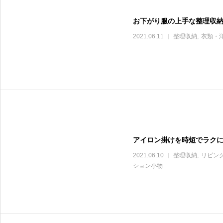
お下がり服の上手な整理収
2021.06.11
整理収納
衣類・
アイロン掛けを時短でラク
2021.06.10
整理収納
リビン
ション小物