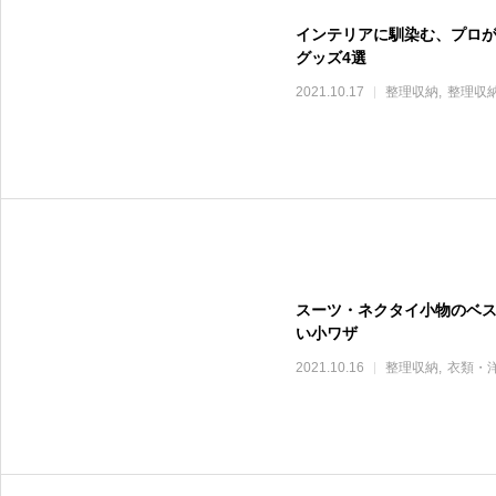
インテリアに馴染む、プロ
グッズ4選
2021.10.17
整理収納
整理収
スーツ・ネクタイ小物のベ
い小ワザ
2021.10.16
整理収納
衣類・