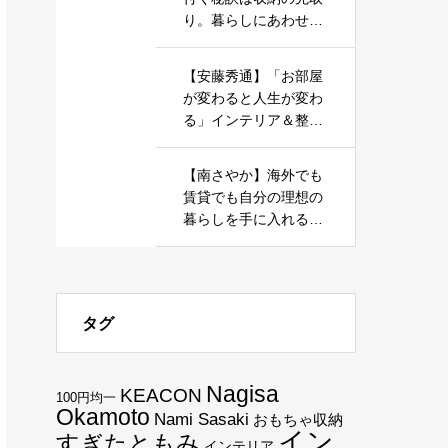
り。暮らしにあわせた
家づくりを応援しま
す。
【安藤秀通】「お部屋
が変わると人生が変わ
る」インテリア＆整理
収納で心地よい暮らし
を実現しましょう
【南さやか】海外でも
賃貸でも自分の理想の
暮らしを手に入れる、
ミニマルな暮らしを一
緒に目指しませんか？
タグ
Nagisa
KEACON
100円均一
Okamoto
Nami Sasaki
おもちゃ収納
イン
すぎたともみ
インテリア