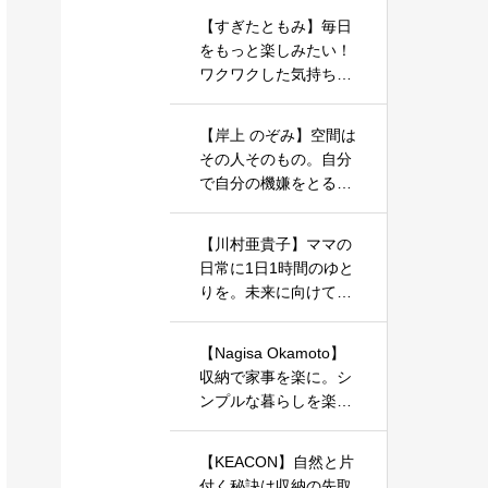
【すぎたともみ】毎日
をもっと楽しみたい！
ワクワクした気持ちで
暮らしを整えるお手伝
いをしています
【岸上 のぞみ】空間は
その人そのもの。自分
で自分の機嫌をとるた
めの一歩を、お片づけ
やインテリアで始めま
【川村亜貴子】ママの
しょう。
日常に1日1時間のゆと
りを。未来に向けての
お片づけ、始めてみま
せんか？
【Nagisa Okamoto】
収納で家事を楽に。シ
ンプルな暮らしを楽し
むアイデアをお届けし
ます。
【KEACON】自然と片
付く秘訣は収納の先取