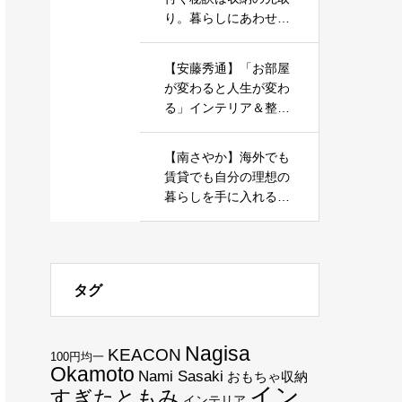
り。暮らしにあわせた
家づくりを応援しま
す。
【安藤秀通】「お部屋
が変わると人生が変わ
る」インテリア＆整理
収納で心地よい暮らし
を実現しましょう
【南さやか】海外でも
賃貸でも自分の理想の
暮らしを手に入れる、
ミニマルな暮らしを一
緒に目指しませんか？
タグ
Nagisa
KEACON
100円均一
Okamoto
Nami Sasaki
おもちゃ収納
イン
すぎたともみ
インテリア