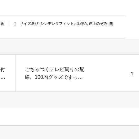
納術
サイズ選び
,
シンデレラフィット
,
収納術
,
岸上のぞみ
,
無
片付
ごちゃつくテレビ周りの配
アイ
線。100均グッズですっき
り収納するには？