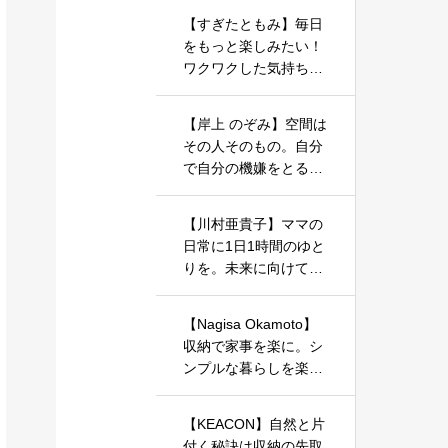
【すぎたともみ】毎日
をもっと楽しみたい！
ワクワクした気持ちで
暮らしを整えるお手伝
いをしています
【岸上 のぞみ】空間は
その人そのもの。自分
で自分の機嫌をとるた
めの一歩を、お片づけ
やインテリアで始めま
【川村亜貴子】ママの
しょう。
日常に1日1時間のゆと
りを。未来に向けての
お片づけ、始めてみま
せんか？
【Nagisa Okamoto】
収納で家事を楽に。シ
ンプルな暮らしを楽し
むアイデアをお届けし
ます。
【KEACON】自然と片
付く秘訣は収納の先取