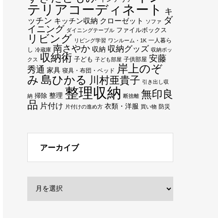
テリアコーディネート
キ
ダ
ッチン
キッチン収納
クローゼット
ソファ
イニング
ファイルボックス
ダイニングテーブル
リビング
一人暮ら
リビング学習
ワンルーム・1K
南さやか
収納グッズ
収納
し
冷蔵庫
収納ボッ
収納術
安藤
子ども
子供部屋
クス
子ども部屋
岸上のぞ
秀通
家具
寝具・布団・ベッド
み
島ひかる
川村亜貴子
引き出し収
整理収納
無印良
整理
掃除
納
断捨離
品
片付け
衣類・洋服
防災
片付けの進め方
買い物
アーカイブ