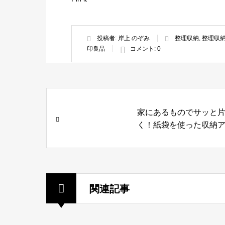
投稿者:
岸上 のぞみ
整理収納
,
整理収
印良品
コメント:
0
家にあるものでサッと
く！紙袋を使った収納
デア
関連記事