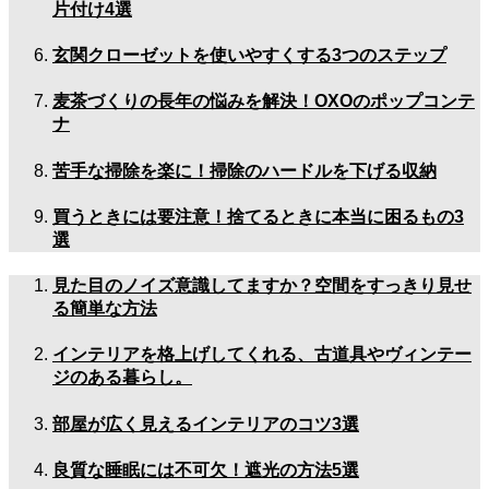
片付け4選
玄関クローゼットを使いやすくする3つのステップ
麦茶づくりの長年の悩みを解決！OXOのポップコンテ
ナ
苦手な掃除を楽に！掃除のハードルを下げる収納
買うときには要注意！捨てるときに本当に困るもの3
選
見た目のノイズ意識してますか？空間をすっきり見せ
る簡単な方法
インテリアを格上げしてくれる、古道具やヴィンテー
ジのある暮らし。
部屋が広く見えるインテリアのコツ3選
良質な睡眠には不可欠！遮光の方法5選