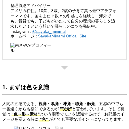
整理収納アドバイザー
アメリカ在住。10歳、8歳、2歳の子育て真っ最中アラフォ
ーママです。国をまたぐ数々の引越しを経験し、海外で
も、賃貸でも、子どもがいたって自分の理想の暮らしを追
求したい！という想いで暮らしのコツを発信中。
Instagram :
@sayaka_minimal
ホームページ :
SayakaMinami
Officail Site
1. まずは色を意識
人間の五感である、
視覚・嗅覚・味覚・聴覚・触覚
。五感の中でも
一番遠くからも察知できるのが
”視覚”
と言われています。そして視
覚は
“色→形→素材”
という順番でモノを認識するので、お部屋のイ
メージを変える時に
”色”
がとても重要なポイントになってきます。