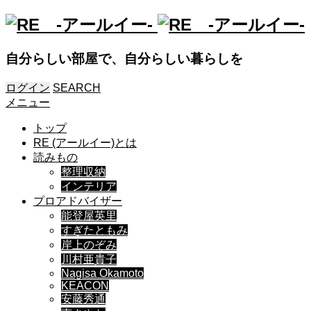
自分らしい部屋で、自分らしい暮らしを
ログイン
SEARCH
メニュー
トップ
RE (アールイー)とは
読みもの
整理収納
インテリア
プロアドバイザー
能登屋英里
すぎたともみ
岸上のぞみ
川村亜貴子
Nagisa Okamoto
KEACON
安藤秀通