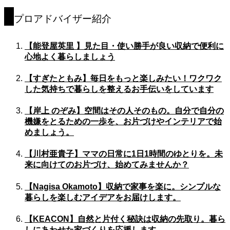
プロアドバイザー紹介
【能登屋英里 】見た目・使い勝手が良い収納で便利に
心地よく暮らしましょう
【すぎたともみ】毎日をもっと楽しみたい！ワクワク
した気持ちで暮らしを整えるお手伝いをしています
【岸上 のぞみ】空間はその人そのもの。自分で自分の
機嫌をとるための一歩を、お片づけやインテリアで始
めましょう。
【川村亜貴子】ママの日常に1日1時間のゆとりを。未
来に向けてのお片づけ、始めてみませんか？
【Nagisa Okamoto】収納で家事を楽に。シンプルな
暮らしを楽しむアイデアをお届けします。
【KEACON】自然と片付く秘訣は収納の先取り。暮ら
しにあわせた家づくりを応援します。