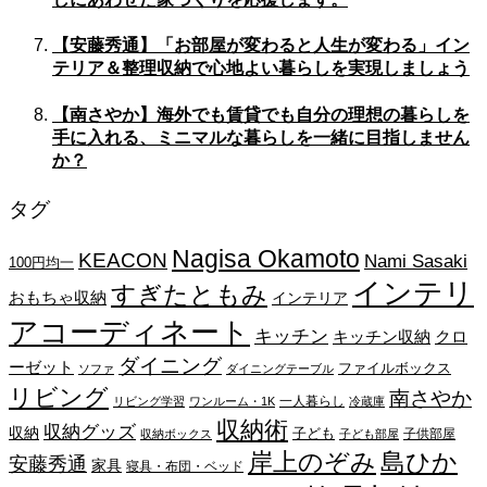
【安藤秀通】「お部屋が変わると人生が変わる」イン
テリア＆整理収納で心地よい暮らしを実現しましょう
【南さやか】海外でも賃貸でも自分の理想の暮らしを
手に入れる、ミニマルな暮らしを一緒に目指しません
か？
タグ
Nagisa Okamoto
KEACON
Nami Sasaki
100円均一
インテリ
すぎたともみ
おもちゃ収納
インテリア
アコーディネート
キッチン
キッチン収納
クロ
ダイニング
ーゼット
ファイルボックス
ソファ
ダイニングテーブル
リビング
南さやか
一人暮らし
リビング学習
ワンルーム・1K
冷蔵庫
収納術
収納グッズ
収納
子ども
子供部屋
収納ボックス
子ども部屋
岸上のぞみ
島ひか
安藤秀通
家具
寝具・布団・ベッド