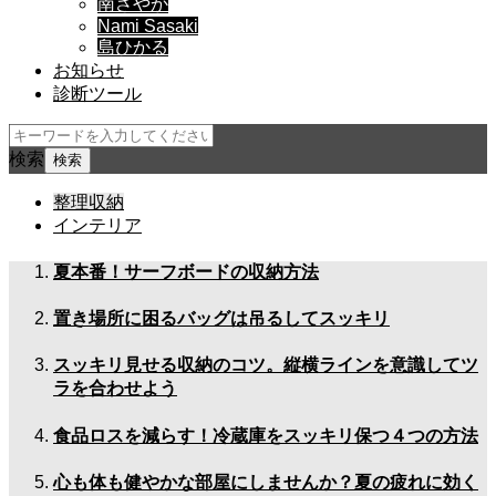
南さやか
Nami Sasaki
島ひかる
お知らせ
診断ツール
検索
整理収納
インテリア
夏本番！サーフボードの収納方法
置き場所に困るバッグは吊るしてスッキリ
スッキリ見せる収納のコツ。縦横ラインを意識してツ
ラを合わせよう
食品ロスを減らす！冷蔵庫をスッキリ保つ４つの方法
心も体も健やかな部屋にしませんか？夏の疲れに効く