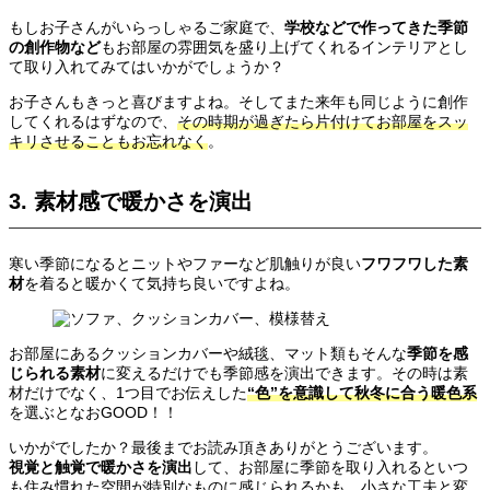
もしお子さんがいらっしゃるご家庭で、
学校などで作ってきた季節
の創作物など
もお部屋の雰囲気を盛り上げてくれるインテリアとし
て取り入れてみてはいかがでしょうか？
お子さんもきっと喜びますよね。そしてまた来年も同じように創作
してくれるはずなので、
その時期が過ぎたら片付けてお部屋をスッ
キリさせることもお忘れなく
。
3. 素材感で暖かさを演出
寒い季節になるとニットやファーなど肌触りが良い
フワフワした素
材
を着ると暖かくて気持ち良いですよね。
お部屋にあるクッションカバーや絨毯、マット類もそんな
季節を感
じられる素材
に変えるだけでも季節感を演出できます。その時は素
材だけでなく、1つ目でお伝えした
“色”を意識して秋冬に合う暖色系
を選ぶとなおGOOD！！
いかがでしたか？最後までお読み頂きありがとうございます。
視覚と触覚で暖かさを演出
して、お部屋に季節を取り入れるといつ
も住み慣れた空間が特別なものに感じられるかも。小さな工夫と変