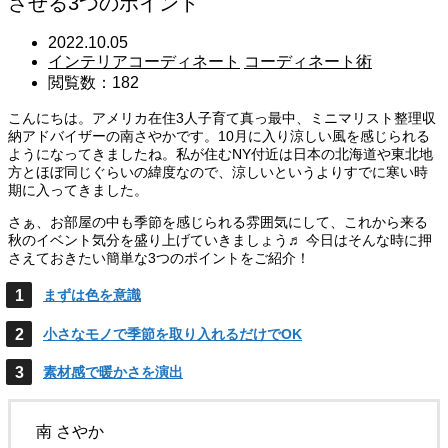
させる3つのポイント
2022.10.05
インテリアコーディネート
コーディネート術
閲覧数：182
こんにちは。アメリカ在住3人子育て真っ最中、ミニマリスト整理収
納アドバイザーの南さやかです。10月に入り涼しい風を感じられる
ようになってきましたね。私が住むNY付近は日本の北海道や東北地
方とほぼ同じぐらいの緯度なので、涼しいというよりすでに寒い時
期に入ってきました。
さぁ、お部屋の中も季節を感じられる雰囲気にして、これから来る
秋のイベント気分を盛り上げていきましょう♬ 今日はそんな時に押
さえておきたい簡単な3つのポイントをご紹介！
まずは色を意識
小さなモノで季節を取り入れるだけでOK
素材感で暖かさを演出
南 さやか