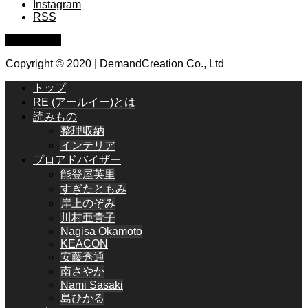
Instagram
RSS
PAGE TOP
Copyright © 2020 | DemandCreation Co., Ltd
トップ
RE (アールイー)とは
読みもの
整理収納
インテリア
プロアドバイザー
能登屋英里
すぎたともみ
岸上のぞみ
川村亜貴子
Nagisa Okamoto
KEACON
安藤秀通
南さやか
Nami Sasaki
島ひかる