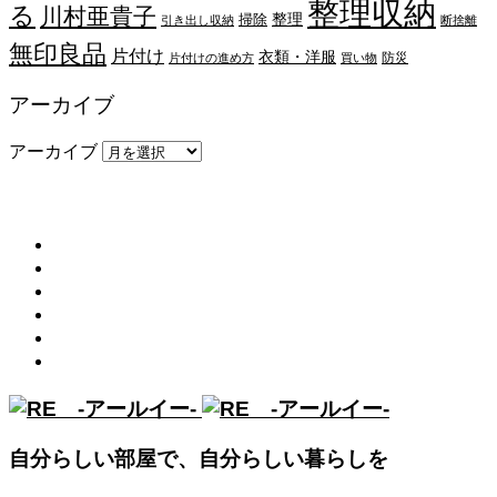
整理収納
る
川村亜貴子
整理
掃除
引き出し収納
断捨離
無印良品
片付け
衣類・洋服
防災
片付けの進め方
買い物
アーカイブ
アーカイブ
メニュー
トップ
RE (アールイー)とは
読みもの
プロアドバイザー
お知らせ
診断ツール
自分らしい部屋で、自分らしい暮らしを