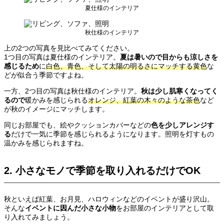
夏仕様のインテリア
秋仕様のインテリア
上の2つの写真を見比べてみてください。
1つ目の写真は夏仕様のインテリア。
夏は暑いので目からも涼しさを
感じるため
に
白色、青色、そして太陽の明るさにマッチする黄色
な
どが似合う季節ですよね。
一方、2つ目の写真は秋仕様のインテリア。
秋は少し肌寒くなってく
るので
暖かみを感じられる
オレンジ、紅葉の木々のような茶色
など
が秋のイメージにマッチします。
同じお部屋でも、絵やクッションカバーなどの
色を少しアレンジす
る
だけで一気に季節を感じられるようになります。照明を灯すもの
温かみを感じられますね。
2
.
小さなモノで季節を取り入れるだけでOK
秋といえば紅葉、お月見、ハロウィンなどのイベントが盛り沢山。
そんな
イベントに因んだ小さな小物
をお部屋のインテリアとして取
り入れてみましょう。