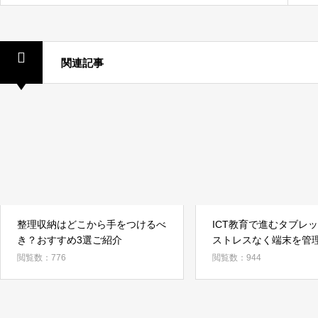
関連記事
整理収納はどこから手をつけるべ
ICT教育で進むタブレ
き？おすすめ3選ご紹介
ストレスなく端末を管
のポイント
閲覧数：776
閲覧数：944