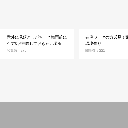
意外に見落としがち！？梅雨前に
在宅ワークの方必見！
ケア&お掃除しておきたい場所3
環境作り
選
閲覧数：276
閲覧数：221