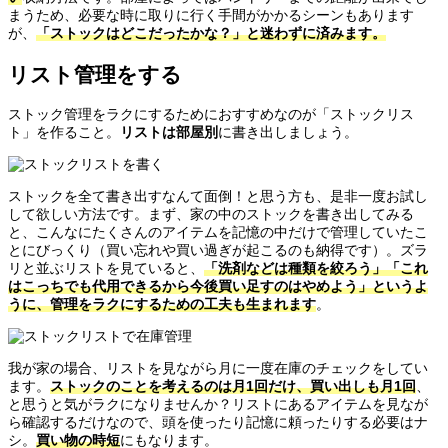
まうため、必要な時に取りに行く手間がかかるシーンもあります
が、
「ストックはどこだったかな？」と迷わずに済みます。
リスト管理をする
ストック管理をラクにするためにおすすめなのが「ストックリス
ト」を作ること。
リストは部屋別
に書き出しましょう。
ストックを全て書き出すなんて面倒！と思う方も、是非一度お試し
して欲しい方法です。まず、家の中のストックを書き出してみる
と、こんなにたくさんのアイテムを記憶の中だけで管理していたこ
とにびっくり（買い忘れや買い過ぎが起こるのも納得です）。ズラ
リと並ぶリストを見ていると、
「洗剤などは種類を絞ろう」「これ
はこっちでも代用できるから今後買い足すのはやめよう」というよ
うに、管理をラクにするための工夫も生まれます
。
我が家の場合、リストを見ながら月に一度在庫のチェックをしてい
ます。
ストックのことを考えるのは月1回だけ、買い出しも月1回
、
と思うと気がラクになりませんか？リストにあるアイテムを見なが
ら確認するだけなので、頭を使ったり記憶に頼ったりする必要はナ
シ。
買い物の時短
にもなります。