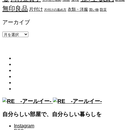
無印良品
片付け
衣類・洋服
防災
片付けの進め方
買い物
アーカイブ
ア
ー
メニュー
カ
イ
トップ
ブ
RE (アールイー)とは
読みもの
プロアドバイザー
お知らせ
診断ツール
自分らしい部屋で、自分らしい暮らしを
Instagram