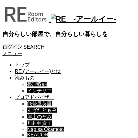
自分らしい部屋で、自分らしい暮らしを
ログイン
SEARCH
メニュー
トップ
RE (アールイー)とは
読みもの
整理収納
インテリア
プロアドバイザー
能登屋英里
すぎたともみ
岸上のぞみ
川村亜貴子
Nagisa Okamoto
KEACON