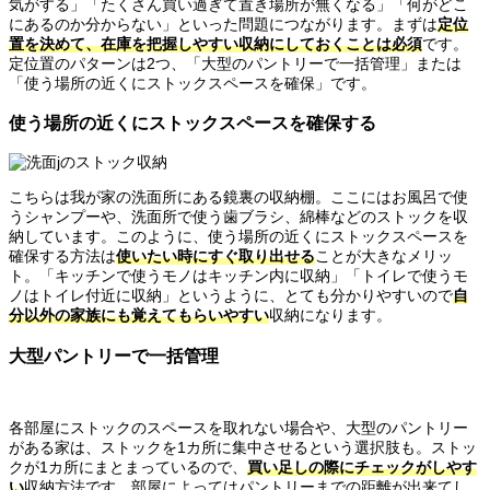
気がする」「たくさん買い過ぎて置き場所が無くなる」「何がどこ
にあるのか分からない」といった問題につながります。まずは
定位
置を決めて、在庫を把握しやすい収納にしておくことは必須
です。
定位置のパターンは2つ、「大型のパントリーで一括管理」または
「使う場所の近くにストックスペースを確保」です。
使う場所の近くにストックスペースを確保する
こちらは我が家の洗面所にある鏡裏の収納棚。ここにはお風呂で使
うシャンプーや、洗面所で使う歯ブラシ、綿棒などのストックを収
納しています。このように、使う場所の近くにストックスペースを
確保する方法は
使いたい時にすぐ取り出せる
ことが大きなメリッ
ト。「キッチンで使うモノはキッチン内に収納」「トイレで使うモ
ノはトイレ付近に収納」というように、とても分かりやすいので
自
分以外の家族にも覚えてもらいやすい
収納になります。
大型パントリーで一括管理
各部屋にストックのスペースを取れない場合や、大型のパントリー
がある家は、ストックを1カ所に集中させるという選択肢も。ストッ
クが1カ所にまとまっているので、
買い足しの際にチェックがしやす
い
収納方法です。部屋によってはパントリーまでの距離が出来てし