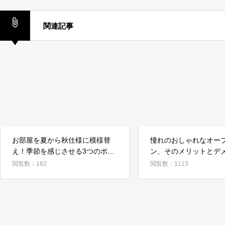
関連記事
お部屋を夏から秋仕様に模様替
憧れのおしゃれなオー
え！季節を感じさせる3つのポイ
ン、そのメリットとデ
ント
は？
閲覧数：182
閲覧数：1113