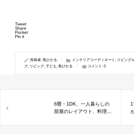
Tweet
Share
Pocket
Pin it
投稿者:
島ひかる
インテリアコーディネート
,
リビング
グ
,
リビング
,
子ども
,
島ひかる
コメント:
0
6畳・1DK、一人暮らしの
部屋のレイアウト、料理男
子のカフェ風インテリア