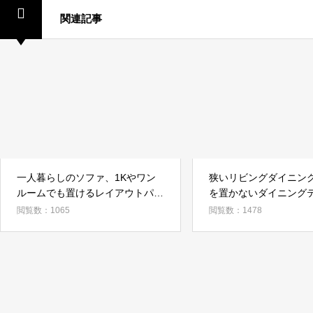
関連記事
一人暮らしのソファ、1Kやワン
狭いリビングダイニン
ルームでも置けるレイアウトパタ
を置かないダイニング
ーン
心のインテリア
閲覧数：1065
閲覧数：1478