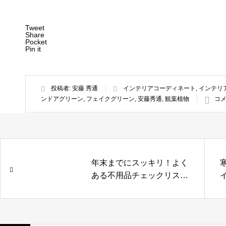
Tweet
Share
Pocket
Pin it
投稿者:
安藤 秀通
インテリアコーディネート
,
インテリ
ンドアグリーン
,
フェイクグリーン
,
安藤秀通
,
観葉植物
コメ
年末までにスッキリ！よく
ある不用品チェックリスト
（玄関・キッチン・リビン
グ編）