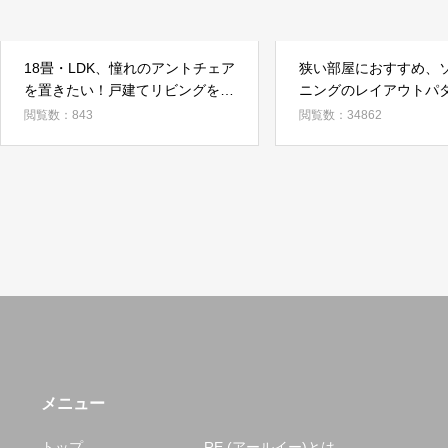
18畳・LDK、憧れのアントチェア
狭い部屋におすすめ、
を置きたい！戸建てリビングを北
ニングのレイアウトパ
欧モダンテイストに
ーディネート例
閲覧数：843
閲覧数：34862
メニュー
トップ
RE (アールイー)とは