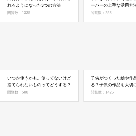
れるようになった3つの方法
ーパーの上手な活用方
法
閲覧数：1335
閲覧数：253
いつか使うかも。使ってないけど
子供がつくった絵や作
捨てられないものってどうする？
る？子供の作品を大切
る収納方法
閲覧数：588
閲覧数：1425