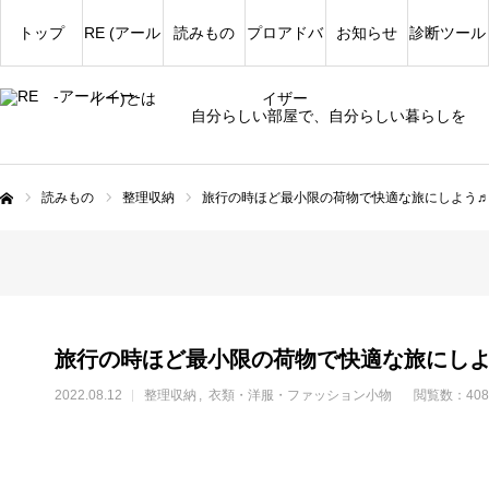
トップ
RE (アール
読みもの
プロアドバ
お知らせ
診断ツール
イー)とは
イザー
自分らしい部屋で、自分らしい暮らしを
読みもの
整理収納
旅行の時ほど最小限の荷物で快適な旅にしよう
ム
旅行の時ほど最小限の荷物で快適な旅にし
2022.08.12
整理収納
衣類・洋服・ファッション小物
閲覧数：408