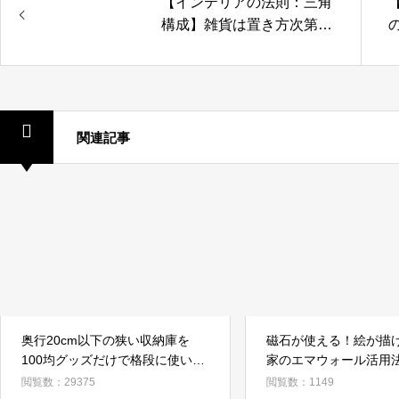
【インテリアの法則：三角
構成】雑貨は置き方次第で
おしゃれにキマる！
関連記事
奥行20cm以下の狭い収納庫を
磁石が使える！絵が描
100均グッズだけで格段に使いや
家のエマウォール活用
すく！
閲覧数：29375
閲覧数：1149