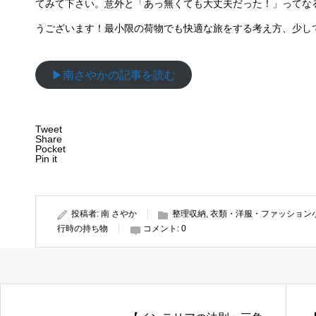
てみて下さい。意外と「あっ無くても大丈夫だった！」ってな
うございます！最小限の荷物でも快適な旅をする考え方、少し
▶︎南さやかの記事を読む
Tweet
Share
Pocket
Pin it
投稿者:
南 さやか
整理収納
,
衣類・洋服・ファッション
行時の持ち物
コメント:
0