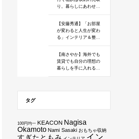
り。暮らしにあわせた
家づくりを応援しま
す。
【安藤秀通】「お部屋
が変わると人生が変わ
る」インテリア＆整理
収納で心地よい暮らし
を実現しましょう
【南さやか】海外でも
賃貸でも自分の理想の
暮らしを手に入れる、
ミニマルな暮らしを一
緒に目指しませんか？
タグ
Nagisa
KEACON
100円均一
Okamoto
Nami Sasaki
おもちゃ収納
イン
すぎたともみ
インテリア