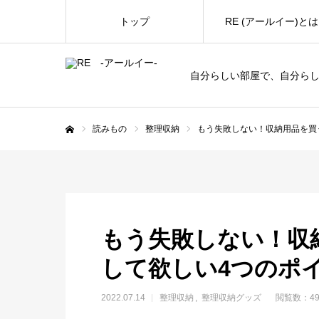
トップ
RE (アールイー)とは
自分らしい部屋で、自分ら
読みもの
整理収納
もう失敗しない！収納用品を買
ホーム
もう失敗しない！収
して欲しい4つのポ
2022.07.14
整理収納
整理収納グッズ
閲覧数：49