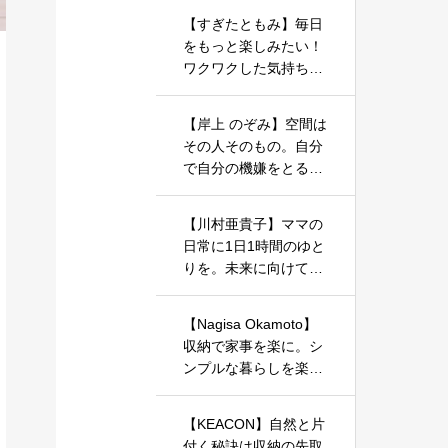
【すぎたともみ】毎日
をもっと楽しみたい！
ワクワクした気持ちで
暮らしを整えるお手伝
いをしています
【岸上 のぞみ】空間は
その人そのもの。自分
で自分の機嫌をとるた
めの一歩を、お片づけ
やインテリアで始めま
【川村亜貴子】ママの
しょう。
日常に1日1時間のゆと
りを。未来に向けての
お片づけ、始めてみま
せんか？
【Nagisa Okamoto】
収納で家事を楽に。シ
ンプルな暮らしを楽し
むアイデアをお届けし
ます。
【KEACON】自然と片
付く秘訣は収納の先取