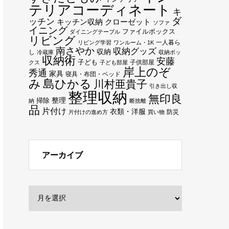
テリアコーディネート
キ
ダ
ッチン
キッチン収納
クローゼット
ソファ
イニング
ファイルボックス
ダイニングテーブル
リビング
一人暮ら
リビング学習
ワンルーム・1K
南さやか
収納グッズ
収納
し
冷蔵庫
収納ボッ
収納術
安藤
子ども
子供部屋
クス
子ども部屋
岸上のぞ
秀通
家具
寝具・布団・ベッド
み
島ひかる
川村亜貴子
引き出し収
整理収納
無印良
整理
掃除
納
断捨離
品
片付け
衣類・洋服
防災
片付けの進め方
買い物
アーカイブ