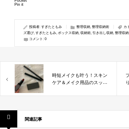
Pocket
Pin it
投稿者:
すぎたともみ
整理収納
,
整理収納術
カ
ズ選び
,
すぎたともみ
,
ボックス収納
,
収納術
,
引き出し収納
,
整理収納
コメント:
0
時短メイクも叶う！スキン
ケア＆メイク用品のスッキ
リ収納技
関連記事