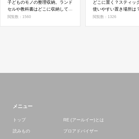
子どものモノの整理収納。ランド
どこに置く？スティッ
セルや教科書はどこに収納してい
使いやすい置き場所は
る？
閲覧数：1560
閲覧数：1326
メニュー
トップ
RE (アールイー)とは
読みもの
プロアドバイザー