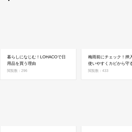
暮らしになじむ！LOHACOで日
梅雨前にチェック！押
用品を買う理由
使いやすくカビから守
閲覧数：296
閲覧数：433