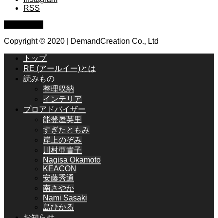
RSS
PAGE TOP
Copyright © 2020 | DemandCreation Co., Ltd
トップ
RE (アールイー)とは
読みもの
整理収納
インテリア
プロアドバイザー
能登屋英里
すぎたともみ
岸上のぞみ
川村亜貴子
Nagisa Okamoto
KEACON
安藤秀通
南さやか
Nami Sasaki
島ひかる
お知らせ