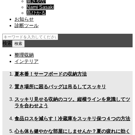
南さやか
Nami Sasaki
島ひかる
お知らせ
診断ツール
検索
整理収納
インテリア
夏本番！サーフボードの収納方法
置き場所に困るバッグは吊るしてスッキリ
スッキリ見せる収納のコツ。縦横ラインを意識してツ
ラを合わせよう
食品ロスを減らす！冷蔵庫をスッキリ保つ４つの方法
心も体も健やかな部屋にしませんか？夏の疲れに効く