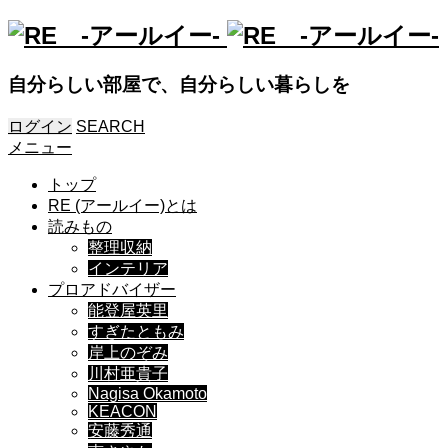
自分らしい部屋で、自分らしい暮らしを
ログイン
SEARCH
メニュー
トップ
RE (アールイー)とは
読みもの
整理収納
インテリア
プロアドバイザー
能登屋英里
すぎたともみ
岸上のぞみ
川村亜貴子
Nagisa Okamoto
KEACON
安藤秀通