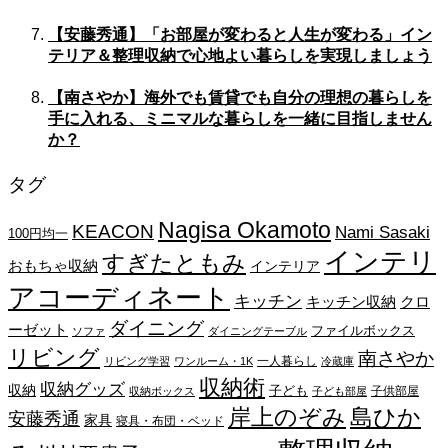
【安藤秀通】「お部屋が変わると人生が変わる」イン
テリア＆整理収納で心地よい暮らしを実現しましょう
【南さやか】海外でも賃貸でも自分の理想の暮らしを
手に入れる、ミニマルな暮らしを一緒に目指しません
か？
タグ
Nagisa Okamoto
KEACON
Nami Sasaki
100円均一
インテリ
すぎたともみ
おもちゃ収納
インテリア
アコーディネート
キッチン
キッチン収納
クロ
ダイニング
ーゼット
ファイルボックス
ソファ
ダイニングテーブル
リビング
南さやか
一人暮らし
リビング学習
ワンルーム・1K
冷蔵庫
収納術
収納グッズ
収納
子ども
子供部屋
収納ボックス
子ども部屋
岸上のぞみ
島ひか
安藤秀通
家具
寝具・布団・ベッド