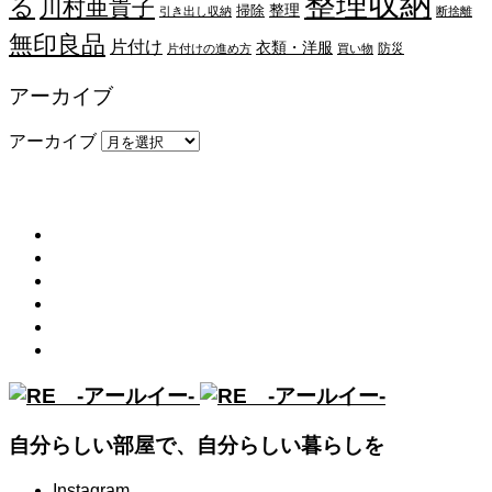
整理収納
る
川村亜貴子
整理
掃除
引き出し収納
断捨離
無印良品
片付け
衣類・洋服
防災
片付けの進め方
買い物
アーカイブ
アーカイブ
メニュー
トップ
RE (アールイー)とは
読みもの
プロアドバイザー
お知らせ
診断ツール
自分らしい部屋で、自分らしい暮らしを
Instagram