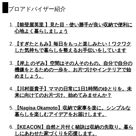
プロアドバイザー紹介
【能登屋英里 】見た目・使い勝手が良い収納で便利に
心地よく暮らしましょう
【すぎたともみ】毎日をもっと楽しみたい！ワクワク
した気持ちで暮らしを整えるお手伝いをしています
【岸上 のぞみ】空間はその人そのもの。自分で自分の
機嫌をとるための一歩を、お片づけやインテリアで始
めましょう。
【川村亜貴子】ママの日常に1日1時間のゆとりを。未
来に向けてのお片づけ、始めてみませんか？
【Nagisa Okamoto】収納で家事を楽に。シンプルな
暮らしを楽しむアイデアをお届けします。
【KEACON】自然と片付く秘訣は収納の先取り。暮ら
しにあわせた家づくりを応援します。