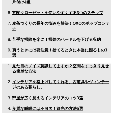
片付け4選
玄関クローゼットを使いやすくする3つのステップ
麦茶づくりの長年の悩みを解決！OXOのポップコンテ
ナ
苦手な掃除を楽に！掃除のハードルを下げる収納
買うときには要注意！捨てるときに本当に困るもの3
選
見た目のノイズ意識してますか？空間をすっきり見せ
る簡単な方法
インテリアを格上げしてくれる、古道具やヴィンテー
ジのある暮らし。
部屋が広く見えるインテリアのコツ3選
良質な睡眠には不可欠！遮光の方法5選